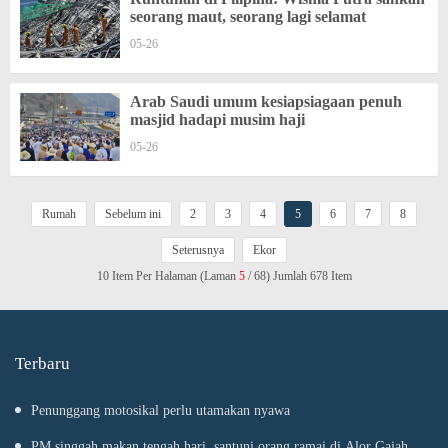
seorang maut, seorang lagi selamat
05-26
Arab Saudi umum kesiapsiagaan penuh
masjid hadapi musim haji
05-26
Rumah
Sebelum ini
2
3
4
5
6
7
8
Seterusnya
Ekor
10 Item Per Halaman (Laman
5
/ 68) Jumlah 678 Item
Terbaru
Penunggang motosikal perlu utamakan nyawa
PM singgah makan tengah hari, santuni orang ramai di Alor Gajah