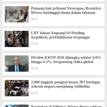
Pejuang hak pribumi Nicaragua, Brooklyn
Rivera meninggal dunia dalam tahanan
06-01
LRT laluan Ampang/Sri Petaling
tergelincir, perkhidmatan terganggu
05-28
Dividen KWSP 2026 dijangka sekitar 6.0%
hingga 6.3%, bergantung risiko global
05-28
2,000 anggota penguat kuasa JPJ bertugas
seluruh negara menjelang Aidiladha
05-26
Runtuhan di Filipina: Wisma Putra sahkan