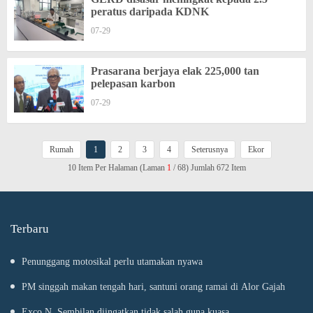
peratus daripada KDNK
07-29
Prasarana berjaya elak 225,000 tan
pelepasan karbon
07-29
Rumah
1
2
3
4
Seterusnya
Ekor
10 Item Per Halaman (Laman
1
/ 68) Jumlah 672 Item
Terbaru
Penunggang motosikal perlu utamakan nyawa
PM singgah makan tengah hari, santuni orang ramai di Alor Gajah
Exco N. Sembilan diingatkan tidak salah guna kuasa