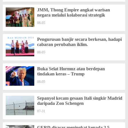
JMM, Thong Empire angkat warisan
negara melalui kolaborasi strategik
08-05
Pengurusan banjir secara berkesan, hadapi
cabaran perubahan iklim.
08-05
Buka Selat Hormuz atau berdepan
tindakan keras – Trump
08-05
Sepanyol kecam gesaan Itali singkir Madrid
daripada Zon Schengen
07-31
GERD disasar meningkat kepada 2.5