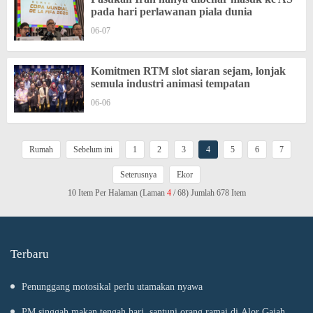
pada hari perlawanan piala dunia
06-07
Komitmen RTM slot siaran sejam, lonjak
semula industri animasi tempatan
06-06
Rumah
Sebelum ini
1
2
3
4
5
6
7
Seterusnya
Ekor
10 Item Per Halaman (Laman
4
/ 68) Jumlah 678 Item
Terbaru
Penunggang motosikal perlu utamakan nyawa
PM singgah makan tengah hari, santuni orang ramai di Alor Gajah