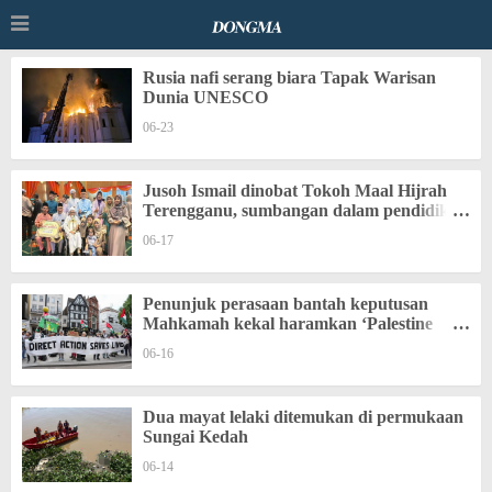
Rusia nafi serang biara Tapak Warisan
Dunia UNESCO
06-23
Jusoh Ismail dinobat Tokoh Maal Hijrah
Terengganu, sumbangan dalam pendidikan
al-Quran
06-17
Penunjuk perasaan bantah keputusan
Mahkamah kekal haramkan ‘Palestine
Action’
06-16
Dua mayat lelaki ditemukan di permukaan
Sungai Kedah
06-14