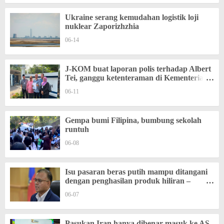
Ukraine serang kemudahan logistik loji
nuklear Zaporizhzhia
06-14
J-KOM buat laporan polis terhadap Albert
Tei, ganggu ketenteraman di Kementerian
Komunikasi
06-11
Gempa bumi Filipina, bumbung sekolah
runtuh
06-08
Isu pasaran beras putih mampu ditangani
dengan penghasilan produk hiliran –
KPKM
06-07
Pasukan Iran hanya dibenar masuk ke AS