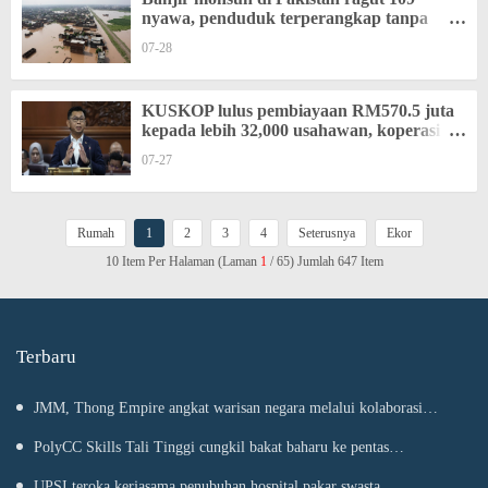
nyawa, penduduk terperangkap tanpa
bantuan
07-28
KUSKOP lulus pembiayaan RM570.5 juta
kepada lebih 32,000 usahawan, koperasi di
Sabah
07-27
Rumah
1
2
3
4
Seterusnya
Ekor
10 Item Per Halaman (Laman
1
/ 65) Jumlah 647 Item
Terbaru
JMM, Thong Empire angkat warisan negara melalui kolaborasi
strategik
PolyCC Skills Tali Tinggi cungkil bakat baharu ke pentas
antarabangsa
UPSI teroka kerjasama penubuhan hospital pakar swasta