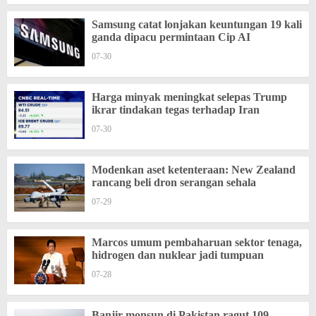
Samsung catat lonjakan keuntungan 19 kali
ganda dipacu permintaan Cip AI
07-30
Harga minyak meningkat selepas Trump
ikrar tindakan tegas terhadap Iran
07-30
Modenkan aset ketenteraan: New Zealand
rancang beli dron serangan sehala
07-29
Marcos umum pembaharuan sektor tenaga,
hidrogen dan nuklear jadi tumpuan
07-28
Banjir monsun di Pakistan ragut 109