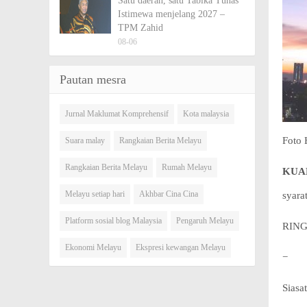
Satu daerah, satu Tabika Tunas
Istimewa menjelang 2027 –
TPM Zahid
08-06
Pautan mesra
Jurnal Maklumat Komprehensif
Kota malaysia
Foto 
Suara malay
Rangkaian Berita Melayu
Rangkaian Berita Melayu
Rumah Melayu
KUAL
Melayu setiap hari
Akhbar Cina Cina
syara
Platform sosial blog Malaysia
Pengaruh Melayu
RING
Ekonomi Melayu
Ekspresi kewangan Melayu
−
Siasa