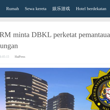
Rumah
Sewa kereta
娱乐游戏
Hotel berdekatan
RM minta DBKL perketat pemantauan
kungan
6-05-15
HaiPress