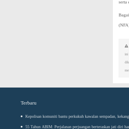
serta
Bagai
(NFA)
in
dik
mes
Terbaru
Kepolisan komuniti bantu perkukuh kawalan sempadan, kekan
55 Tahun ABIM: Perjalanan perjuangan berteraskan jati diri h