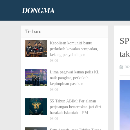
Terbaru
SP
Kepolisan komuniti bantu
perkukuh kawalan sempadan,
ta
kekang penyeludupan
08-06
202
Lima pegawai kanan polis KL
naik pangkat, perkukuh
kepimpinan pasukan
08-06
55 Tahun ABIM: Perjalanan
perjuangan berteraskan jati diri
harakah Islamiah – PM
08-06