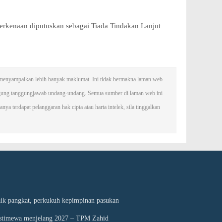
berkenaan diputuskan sebagai Tiada Tindakan Lanjut
uk menyampaikan lebih banyak maklumat. Ini tidak bermakna laman web
nggung tanggungjawab undang-undang. Semua sumber di laman web ini
ya terdapat pelanggaran hak cipta atau harta intelek, sila tinggalkan
ik pangkat, perkukuh kepimpinan pasukan
 Istimewa menjelang 2027 – TPM Zahid