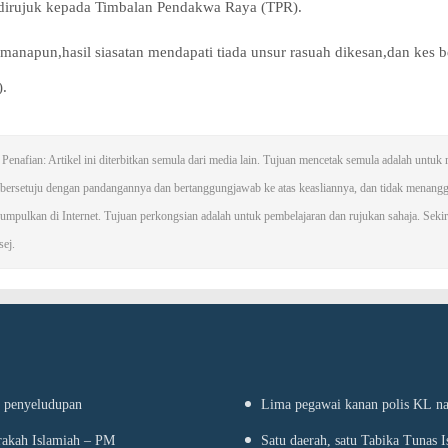
 dirujuk kepada Timbalan Pendakwa Raya (TPR).
manapun,hasil siasatan mendapati tiada unsur rasuah dikesan,dan kes 
.
Penafian: Artikel ini diterbitkan semula dari media lain. Tujuan mencetak semula adalah unt
i bersetuju dengan pandangannya dan bertanggungjawab ke atas keasliannya, dan tidak mena
umpulkan di Internet. Tujuan perkongsian adalah untuk pembelajaran dan rujukan sahaja. Sekiran
ej.
g penyeludupan
Lima pegawai kanan polis KL na
arakah Islamiah – PM
Satu daerah, satu Tabika Tunas