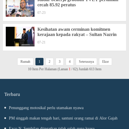
cecah 85.92 peratus
07-23
Kesihatan awam cerminan komitmen
kerajaan kepada rakyat – Sultan Nazrin
07-21
Rumah
1
2
3
4
Seterusnya
Ekor
10 Item Per Halaman (Laman
1
/ 62) Jumlah 613 Item
Terbaru
Penunggang motosikal perlu utamakan nyawa
PM singgah makan tengah hari, santuni orang ramai di Alor Gajah
Exco N. Sembilan diingatkan tidak salah guna kuasa