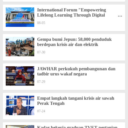
International Forum "Empowering
Lifelong Learning Through Digital
Intelligence – Building a New Ecosystem for
08-05
Human Lifelong Learning" Convenes
Gempa bumi Jepun: 58,000 penduduk
berdepan krisis air dan elektrik
07-30
JAWHAR perkukuh pembangunan dan
tadbir urus wakaf negara
07-29
Empat langkah tangani krisis air sawah
Perak Tengah
07-24
Kadar bekerja graduan TVET pertanian