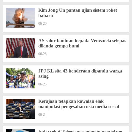
Kim Jong Un pantau ujian sistem roket
baharu
06-26
AS salur bantuan kepada Venezuela selepas
dilanda gempa bumi
06-26
JPJ KL sita 43 kenderaan dipandu warga
asing
06-25
Kerajaan tetapkan kawalan elak
manipulasi pengesahan usia media sosial
06-24
India sekat Telegram seminggu menjelang