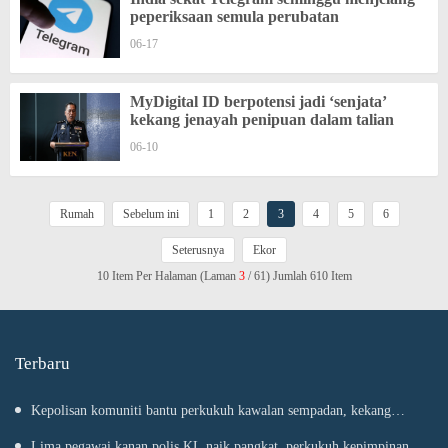
peperiksaan semula perubatan
06-17
MyDigital ID berpotensi jadi ‘senjata’
kekang jenayah penipuan dalam talian
06-10
Rumah
Sebelum ini
1
2
3
4
5
6
Seterusnya
Ekor
10 Item Per Halaman (Laman
3
/ 61) Jumlah 610 Item
Terbaru
Kepolisan komuniti bantu perkukuh kawalan sempadan, kekang
penyeludupan
Lima pegawai kanan polis KL naik pangkat, perkukuh kepimpinan