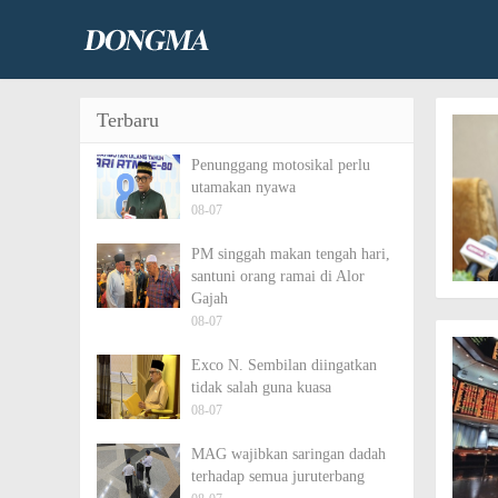
Terbaru
Penunggang motosikal perlu
utamakan nyawa
08-07
PM singgah makan tengah hari,
santuni orang ramai di Alor
Gajah
08-07
Exco N. Sembilan diingatkan
tidak salah guna kuasa
08-07
MAG wajibkan saringan dadah
terhadap semua juruterbang