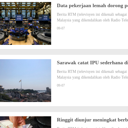
Data pekerjaan lemah dorong p
Berita RTM (televisyen ini dikenali sebag
Malaysia yang dikendalikan oleh Radio Tel
09-07
Sarawak catat IPU sederhana 
Berita RTM (televisyen ini dikenali sebag
Malaysia yang dikendalikan oleh Radio Tel
09-07
Ringgit diunjur meningkat ber