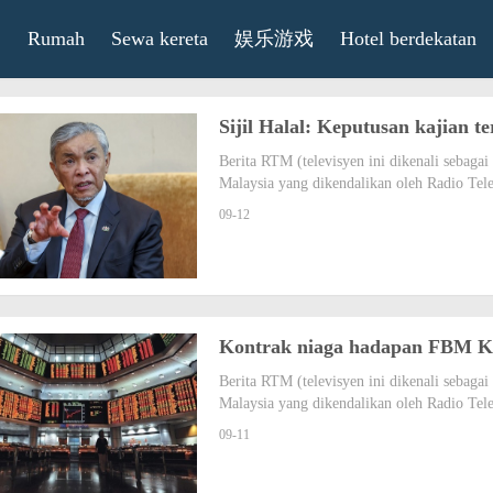
Rumah
Sewa kereta
娱乐游戏
Hotel berdekatan
Sijil Halal: Keputusan kajian t
Berita RTM (televisyen ini dikenali sebag
Malaysia yang dikendalikan oleh Radio Tel
09-12
Kontrak niaga hadapan FBM K
Berita RTM (televisyen ini dikenali sebag
Malaysia yang dikendalikan oleh Radio Tel
09-11