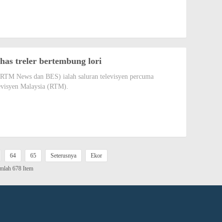
has treler bertembung lori
ai RTM News dan BES) ialah saluran televisyen percuma
evisyen Malaysia (RTM).
64
65
Seterusnya
Ekor
umlah 678 Item