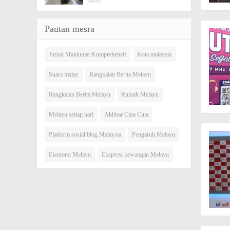
08-07
Pautan mesra
Jurnal Maklumat Komprehensif
Kota malaysia
Suara malay
Rangkaian Berita Melayu
Rangkaian Berita Melayu
Rumah Melayu
Melayu setiap hari
Akhbar Cina Cina
Platform sosial blog Malaysia
Pengaruh Melayu
Ekonomi Melayu
Ekspresi kewangan Melayu