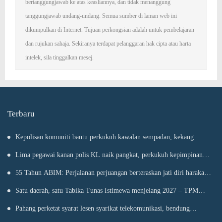
bertanggungjawab ke atas keasliannya, dan tidak menanggung
tanggungjawab undang-undang. Semua sumber di laman web ini
dikumpulkan di Internet. Tujuan perkongsian adalah untuk pembelajaran
dan rujukan sahaja. Sekiranya terdapat pelanggaran hak cipta atau harta
intelek, sila tinggalkan mesej.
Terbaru
Kepolisan komuniti bantu perkukuh kawalan sempadan, kekang
penyeludupan
Lima pegawai kanan polis KL naik pangkat, perkukuh kepimpinan
pasukan
55 Tahun ABIM: Perjalanan perjuangan berteraskan jati diri harakah
Islamiah – PM
Satu daerah, satu Tabika Tunas Istimewa menjelang 2027 – TPM
Zahid
Pahang perketat syarat lesen syarikat telekomunikasi, bendung