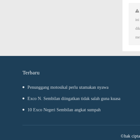
in
dik
mes
Terbaru
Penunggang motosikal perlu utamakan nyawa
Exco N. Sembilan diingatkan tidak salah guna kuasa
10 Exco Negeri Sembilan angkat sumpah
©hak cipt