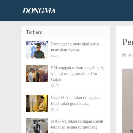
Terbaru
Pe
Penunggang motosikal perlu
utamakan nyawa
202
08-07
PM singgah makan tengah hari,
santuni orang ramai di Alor
Gajah
08-07
Exco N. Sembilan diingatkan
tidak salah guna kuasa
08-07
MAG wajibkan saringan dadah
terhadap semua juruterbang