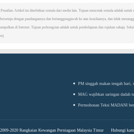
Penafian: Artikel ini diterbitkan semula dari media lain. Tujuan mencetak semula adalah unt
i bersetuju dengan pandangannya dan bertanggungjawab ke atas keasliannya, dan tidak mena
umpulkan di Internet. Tujuan perkongsian adalah untuk pembelajaran dan rujukan sahaja. Sekiran
ej.
PM singgah makan tengah hari, s
MAG wajibkan saringan dadah te
Permohonan Teksi MADANI bersifa
a2009-2020 Rangkaian Kewangan Perniagaan Malaysia Timur
Hubungi kam