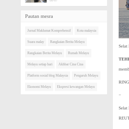
08-07
Pautan mesra
Jurnal Maklumat Komprehensif
Kota malaysia
Suara malay
Rangkaian Berita Melayu
Selat
Rangkaian Berita Melayu
Rumah Melayu
TEH
Melayu setiap hari
Akhbar Cina Cina
membo
Platform sosial blog Malaysia
Pengaruh Melayu
RING
Ekonomi Melayu
Ekspresi kewangan Melayu
−
Selat
REU