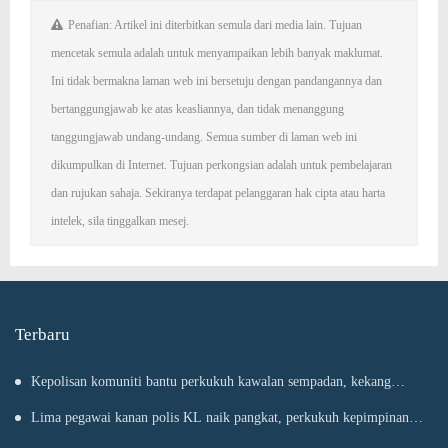
Penafian: Artikel ini diterbitkan semula dari media lain. Tujuan
mencetak semula adalah untuk menyampaikan lebih banyak maklumat.
Ini tidak bermakna laman web ini bersetuju dengan pandangannya dan
bertanggungjawab ke atas keasliannya, dan tidak menanggung
tanggungjawab undang-undang. Semua sumber di laman web ini
dikumpulkan di Internet. Tujuan perkongsian adalah untuk pembelajaran
dan rujukan sahaja. Sekiranya terdapat pelanggaran hak cipta atau harta
intelek, sila tinggalkan mesej.
Terbaru
Kepolisan komuniti bantu perkukuh kawalan sempadan, kekang
penyeludupan
Lima pegawai kanan polis KL naik pangkat, perkukuh kepimpinan