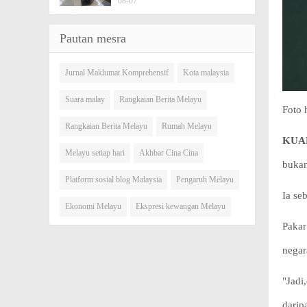
08-07
Pautan mesra
Jurnal Maklumat Komprehensif
Kota malaysia
Suara malay
Rangkaian Berita Melayu
Foto 
Rangkaian Berita Melayu
Rumah Melayu
KUAL
Melayu setiap hari
Akhbar Cina Cina
bukan
Platform sosial blog Malaysia
Pengaruh Melayu
Ia se
Ekonomi Melayu
Ekspresi kewangan Melayu
Pakar
negar
"Jadi
darip