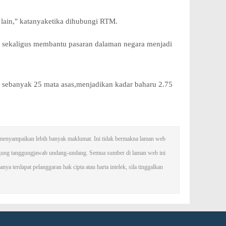
 lain," katanyaketika dihubungi RTM.
k sekaligus membantu pasaran dalaman negara menjadi
ebanyak 25 mata asas,menjadikan kadar baharu 2.75
uk menyampaikan lebih banyak maklumat. Ini tidak bermakna laman web
nggung tanggungjawab undang-undang. Semua sumber di laman web ini
ya terdapat pelanggaran hak cipta atau harta intelek, sila tinggalkan