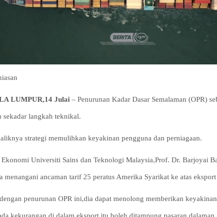
hiasan
A LUMPUR,14 Julai
– Penurunan Kadar Dasar Semalaman (OPR) se
 sekadar langkah teknikal.
baliknya strategi memulihkan keyakinan pengguna dan perniagaan.
 Ekonomi Universiti Sains dan Teknologi Malaysia,Prof. Dr. Barjoyai B
a menangani ancaman tarif 25 peratus Amerika Syarikat ke atas eksport
,dengan penurunan OPR ini,dia dapat menolong memberikan keyakinan 
ada kekurangan di dalam eksport itu boleh ditampung pasaran dalaman.