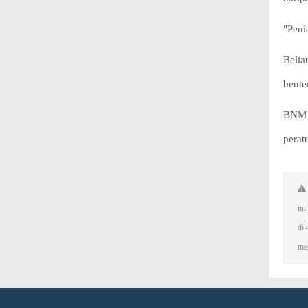
"Peni
Belia
bente
BNM s
perat
in
dik
mes