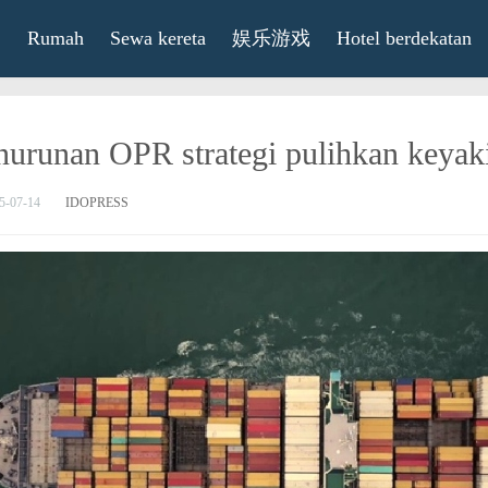
Rumah
Sewa kereta
娱乐游戏
Hotel berdekatan
nurunan OPR strategi pulihkan keyak
5-07-14
IDOPRESS