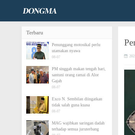
Terbaru
Pe
Penunggang motosikal perlu
utamakan nyawa
202
08-07
PM singgah makan tengah hari,
santuni orang ramai di Alor
Gajah
08-07
Exco N. Sembilan diingatkan
tidak salah guna kuasa
08-07
MAG wajibkan saringan dadah
terhadap semua juruterbang