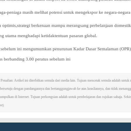
aga-peniaga masih melihat potensi untuk mengekspor ke negara-negara
u optimis,strategi berkenaan mampu merangsang perbelanjaan domesti
ng utama menghadapi ketidaktentuan pasaran global.
ebelum ini mengumumkan penurunan Kadar Dasar Semalaman (OPR) s
us berbanding 3.00 peratus sebelum ini
Penafian: Artikel ini diterbitkan semula dari media lain. Tujuan mencetak semula adalah unt
i bersetuju dengan pandangannya dan bertanggungjawab ke atas keasliannya, dan tidak mena
umpulkan di Internet. Tujuan perkongsian adalah untuk pembelajaran dan rujukan sahaja. Sekiran
ej.