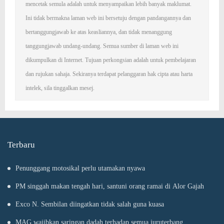
mencetak semula adalah untuk menyampaikan lebih banyak maklumat.
Ini tidak bermakna laman web ini bersetuju dengan pandangannya dan
bertanggungjawab ke atas keasliannya, dan tidak menanggung
tanggungjawab undang-undang. Semua sumber di laman web ini
dikumpulkan di Internet. Tujuan perkongsian adalah untuk pembelajaran
dan rujukan sahaja. Sekiranya terdapat pelanggaran hak cipta atau harta
intelek, sila tinggalkan mesej.
Terbaru
Penunggang motosikal perlu utamakan nyawa
PM singgah makan tengah hari, santuni orang ramai di Alor Gajah
Exco N. Sembilan diingatkan tidak salah guna kuasa
MAG wajibkan saringan dadah terhadap semua juruterbang