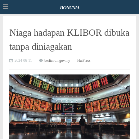
Niaga hadapan KLIBOR dibuka
tanpa diniagakan
2024-06-11
berita.rtm.gov.my
HaiPress